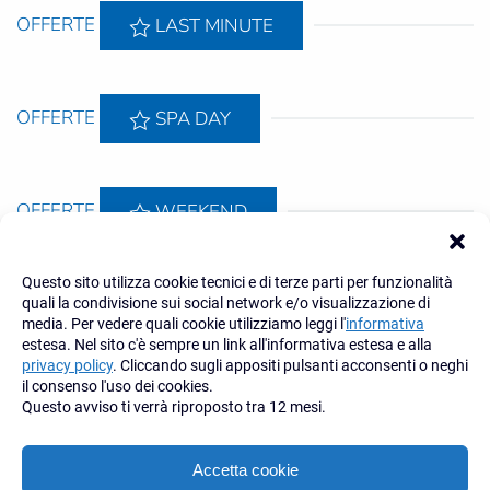
OFFERTE
LAST MINUTE
OFFERTE
SPA DAY
OFFERTE
WEEKEND
Questo sito utilizza cookie tecnici e di terze parti per funzionalità
OFFERTE
SETTIMANA
quali la condivisione sui social network e/o visualizzazione di
media. Per vedere quali cookie utilizziamo leggi l'
informativa
estesa. Nel sito c'è sempre un link all'informativa estesa e alla
privacy policy
. Cliccando sugli appositi pulsanti acconsenti o neghi
INFO e PRENOTAZIONI tel. 049 9930421
il consenso l'uso dei cookies.
Questo avviso ti verrà riproposto tra 12 mesi.
Accetta cookie