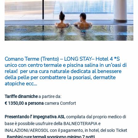
Comano Terme (Trento) – LONG STAY– Hotel 4 *S
unico con centro termale e piscina salina in un’oasi di
relax!
per una
cura naturale dedicata al benessere
della pelle per combattere la psoriasi, dermatite
atopiche
ecc…
Tariffe dinamiche
a partire da:
€ 1350,00 a persona
camera Comfort
Presentando l’ impegnativa ASL
compilata dal proprio medico di
base è possibile usufruire della BALNEOTERAPIA e
INALAZIONI/AEROSOL con il pagamento, in hotel, del solo Ticket
.
Bambini cure termali soggiorno minimo 7 notti.