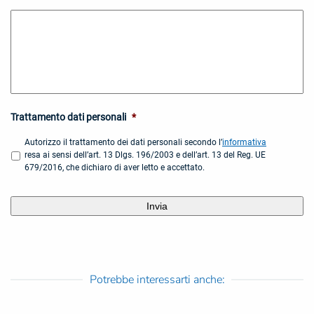
MM
slash
AAAA
Trattamento dati personali
*
Autorizzo il trattamento dei dati personali secondo l’
informativa
resa ai sensi dell’art. 13 Dlgs. 196/2003 e dell’art. 13 del Reg. UE
679/2016, che dichiaro di aver letto e accettato.
Potrebbe interessarti anche: