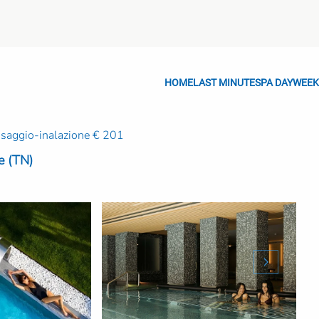
HOME
LAST MINUTE
SPA DAY
WEEK
saggio-inalazione € 201
e (TN)