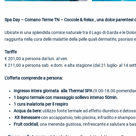
Spa Day – Comano Terme TN – Coccole & Relax , una dolce parentesi d
Ubicate in una splendida cornice naturale tra il Lago di Garda e le Dolom
raggiunta nella cura delle malattie della pelle quali dermatite, psoriasi
Tariffe
€ 201,00 a persona dal lun. al ven.
€ 211,00 a persona sab. e dom. e alta stagione (dal 21 luglio- al 14 se
L’offerta comprende a persona:
Ingresso intera giornata alla Thermal SPA
(9.00-18.00 pomeridia
1 bagno termale con massaggio sollievo intenso 50min.
1 cura inalatoria per il respiro
Acqua da bere:
utilizzo fonte termale ad effetto diuretico e detoss
Kit Benessere
con accappatoio, telo piscina, infradito e shampoo
F
ruit cocktail
, una merenda gustosa, rinfrescante e salutare a base