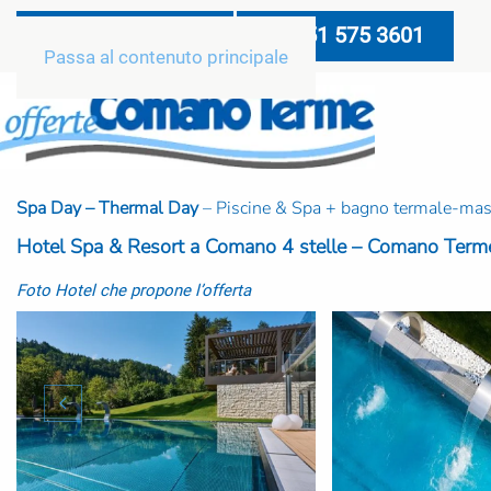
049 688 8404
351 575 3601
Passa al contenuto principale
Spa Day – Thermal Day
– Piscine & Spa + bagno termale-mas
Hotel Spa & Resort a Comano 4 stelle – Comano Term
Foto Hotel che propone l’offerta