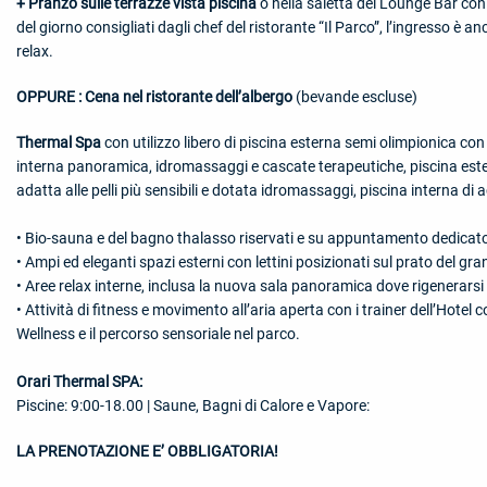
+ Pranzo sulle terrazze vista piscina
o nella saletta del Lounge Bar con 
del giorno consigliati dagli chef del ristorante “Il Parco”, l’ingresso 
relax.
OPPURE : Cena nel ristorante dell’albergo
(bevande escluse)
Thermal Spa
con utilizzo libero di piscina esterna semi olimpionica co
interna panoramica, idromassaggi e cascate terapeutiche, piscina este
adatta alle pelli più sensibili e dotata idromassaggi, piscina interna d
• Bio-sauna e del bagno thalasso riservati e su appuntamento dedicat
• Ampi ed eleganti spazi esterni con lettini posizionati sul prato del gr
• Aree relax interne, inclusa la nuova sala panoramica dove rigenerarsi 
• Attività di fitness e movimento all’aria aperta con i trainer dell’Hote
Wellness e il percorso sensoriale nel parco.
Orari Thermal SPA:
Piscine: 9:00-18.00 | Saune, Bagni di Calore e Vapore:
LA PRENOTAZIONE E’ OBBLIGATORIA!