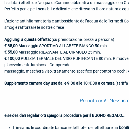
I salutari effetti dell’acqua di Comano abbinati a un massaggio con Cr
Perfetto per le pelli sensibili e delicate, che ritrovano il loro naturale equi
L’azione antinfiammatoria e antiossidante dell’acqua delle Terme di Coman
smog e rafforzare le nostre difese
Aggiungi a questa offerta:
(su prenotazione, prezzi a persona)
€ 85,00 Massaggio
SPORTIVO ALL’ABETE BIANCO 50 min.
€ 55,00
Massaggio RILASSANTE AL CIRMOLO 25 min.
€ 100,00
PULIZIA TERMALE DEL VISO PURIFICANTE 80 min. Rimuove le im
piacevolmente luminosa. Comprende
massaggio, maschera viso, trattamento specifico per contorno occhi, de
Supplemento camera day use dalle 9.30 alle 18: € 80 a camera
(tariff
Prenota ora!…Nessun c
e se desideri regalarlo ti spiego la procedura per il BUONO REGALO…
ti inviamo le coordinate bancarie dell’hotel per effettuare un
bonif