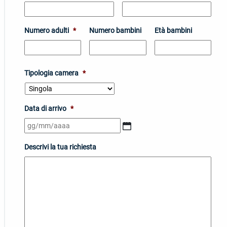
Numero adulti
*
Numero bambini
Età bambini
Tipologia camera
*
Data di arrivo
*
GG
slash
MM
Descrivi la tua richiesta
slash
AAAA