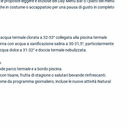
le proposte leggere e sfiziose del Day Menù Bar o i piatti del menù
è anche in costume o accappatoio per una pausa di gusto in completo
n acqua termale clorata a 32-33° collegata alla piscina termale
rna con acqua a sanificazione salina a 30-31,5°, particolarmente
i acqua dolce a 31-32° e doccia termale nebulizzata.
o.
ande parco termale e a bordo piscina.
con tisane, frutta di stagione o salutari bevande rinfrescanti.
l come da programma giornaliero, incluse le nuove attività Natural