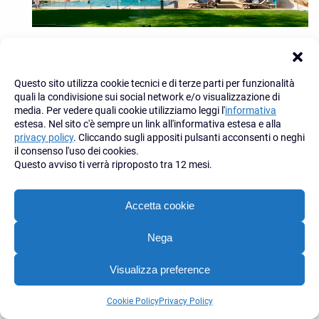
35-GHT-piscina-esterna-1
Questo sito utilizza cookie tecnici e di terze parti per funzionalità
quali la condivisione sui social network e/o visualizzazione di
media. Per vedere quali cookie utilizziamo leggi l'
informativa
estesa. Nel sito c'è sempre un link all'informativa estesa e alla
privacy policy
. Cliccando sugli appositi pulsanti acconsenti o neghi
il consenso l'uso dei cookies.
Questo avviso ti verrà riproposto tra 12 mesi.
Accetta cookie
Nega
Visualizza preference
36-GHT-piscina-esterna2
Contattaci
Cookie Policy
Privacy Policy
Open
chaty