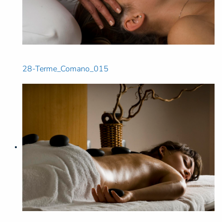
28-Terme_Comano_015