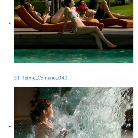
31-Terme_Comano_040