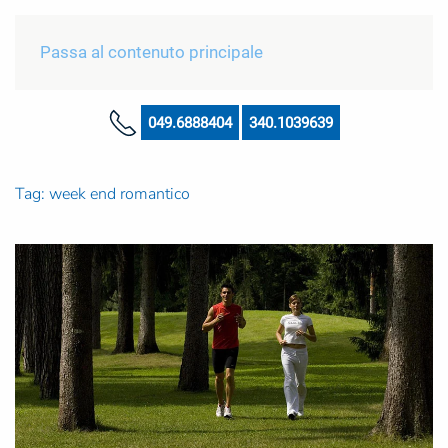
Passa al contenuto principale
049.6888404
340.1039639
Tag:
week end romantico