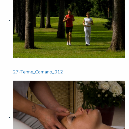
27-Terme_Comano_012