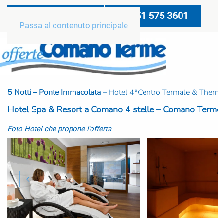
049 688 8404
351 575 3601
Passa al contenuto principale
5 Notti – Ponte Immacolata
– Hotel 4*Centro Termale & The
Hotel Spa & Resort a Comano 4 stelle – Comano Term
Foto Hotel che propone l’offerta