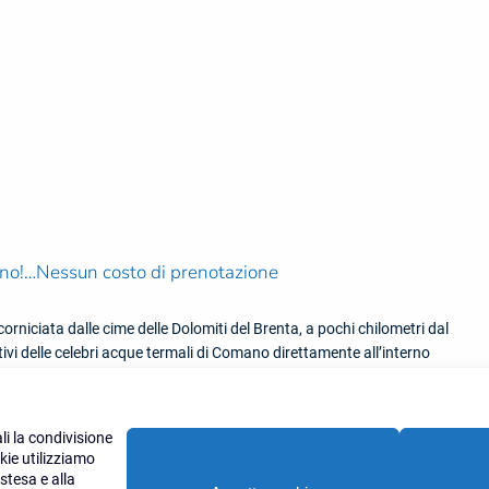
rno!…Nessun costo di prenotazione
orniciata dalle cime delle Dolomiti del Brenta, a pochi chilometri dal
tivi delle celebri acque termali di Comano direttamente all’interno
ro benessere.
li la condivisione
INFO e PRENOTAZIONI tel. 049 9930421
kie utilizziamo
stesa e alla