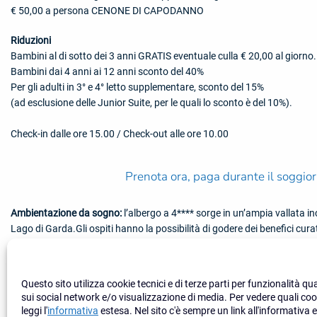
€ 50,00 a persona CENONE DI CAPODANNO
R
iduzioni
Bambini al di sotto dei 3 anni GRATIS eventuale culla € 20,00 al giorno.
Bambini dai 4 anni ai 12 anni sconto del 40%
Per gli adulti in 3° e 4° letto supplementare, sconto del 15%
(ad esclusione delle Junior Suite, per le quali lo sconto è del 10%).
Check-in dalle ore 15.00 / Check-out alle ore 10.00
Prenota ora, paga durante il soggio
Ambientazione da sogno:
l’albergo a 4**** sorge in un’ampia vallata inc
Lago di Garda.Gli ospiti hanno la possibilità di godere dei benefici cura
della struttura, che oltre al reparto cure dispone di un prestigioso cent
Questo sito utilizza cookie tecnici e di terze parti per funzionalità qua
sui social network e/o visualizzazione di media. Per vedere quali coo
leggi l'
informativa
estesa. Nel sito c'è sempre un link all'informativa e