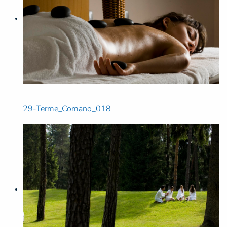
29-Terme_Comano_018