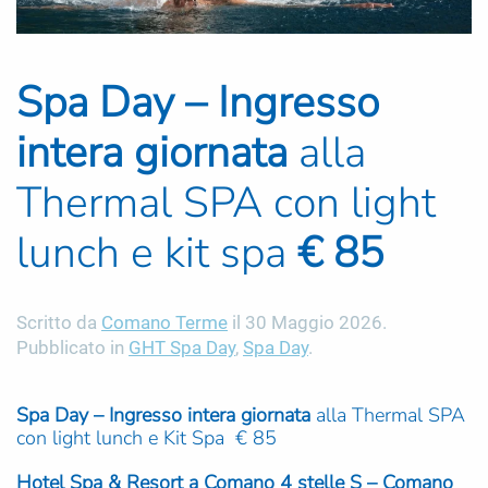
Spa Day – Ingresso
intera giornata
alla
Thermal SPA con light
lunch e kit spa
€ 85
Scritto da
Comano Terme
il
30 Maggio 2026
.
Pubblicato in
GHT Spa Day
,
Spa Day
.
Spa Day – Ingresso intera giornata
alla Thermal SPA
con light lunch e Kit Spa € 85
Hotel Spa & Resort a Comano 4 stelle S – Comano