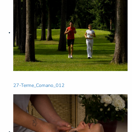
27-Terme_Comano_012