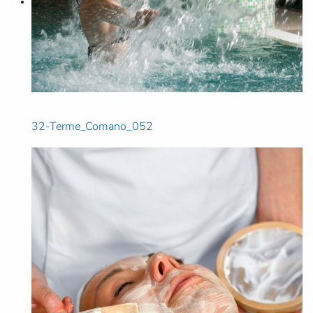
32-Terme_Comano_052