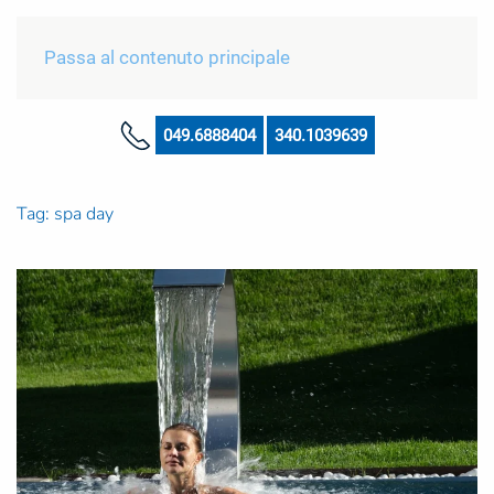
Passa al contenuto principale
049.6888404
340.1039639
Tag:
spa day