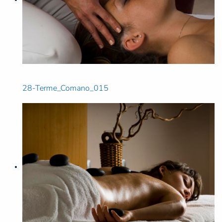
28-Terme_Comano_015