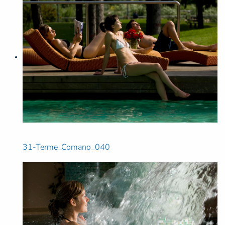
31-Terme_Comano_040